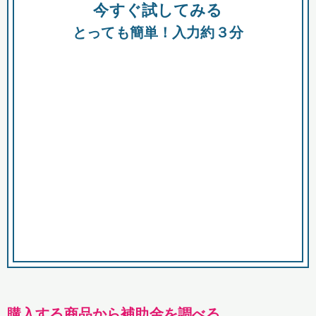
今すぐ試してみる
種類
都
補助金
とっても簡単！入力約３分
助成金
融資
出資
公募期間
市
募集中のみ
購入する商品・サービス
商品で絞り込む
対象経費で絞り込む
キーワード
購入する商品から補助金を調べる