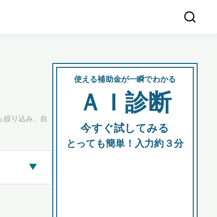
使える補助金が一瞬でわかる
会社
ＡＩ診断
所在
ら絞り込み、自
今すぐ試してみる
都道府
とっても簡単！入力約３分
▶
市区町