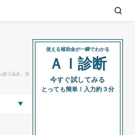
使える補助金が一瞬でわかる
会社
ＡＩ診断
所在
ら絞り込み、自
今すぐ試してみる
都道府
とっても簡単！入力約３分
▶
市区町