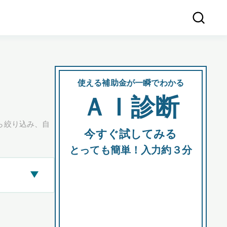
使える補助金が一瞬でわかる
会社
ＡＩ診断
所在
ら絞り込み、自
今すぐ試してみる
都道府
とっても簡単！入力約３分
▶
市区町