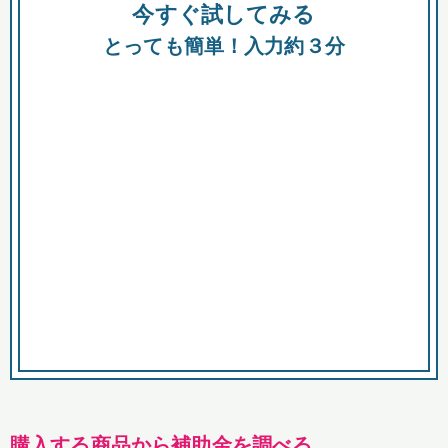
今すぐ試してみる
種類
都
補助金
とっても簡単！入力約３分
助成金
融資
出資
公募期間
市
募集中のみ
購入する商品・サービス
商品で絞り込む
対象経費で絞り込む
キーワード
購入する商品から補助金を調べる