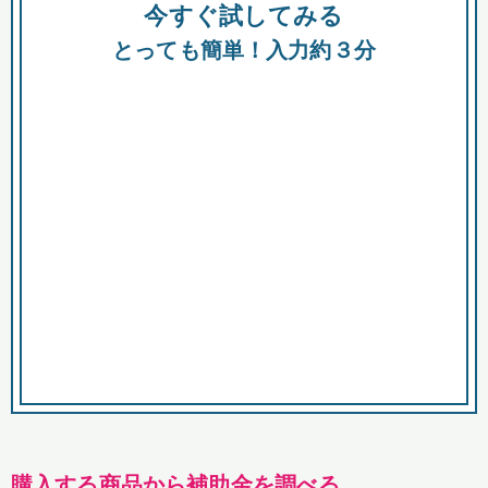
今すぐ試してみる
種類
都
補助金
とっても簡単！入力約３分
助成金
融資
出資
公募期間
市
募集中のみ
購入する商品・サービス
商品で絞り込む
対象経費で絞り込む
キーワード
購入する商品から補助金を調べる