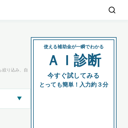
使える補助金が一瞬でわかる
会社
ＡＩ診断
所在
ら絞り込み、自
今すぐ試してみる
都道府
とっても簡単！入力約３分
▶
市区町