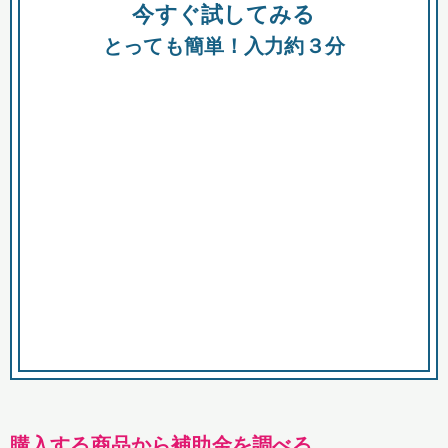
今すぐ試してみる
種類
都
補助金
とっても簡単！入力約３分
助成金
融資
出資
公募期間
市
募集中のみ
購入する商品・サービス
商品で絞り込む
対象経費で絞り込む
キーワード
購入する商品から補助金を調べる