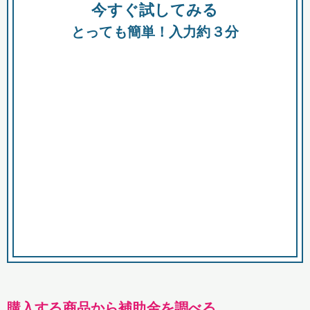
今すぐ試してみる
種類
都
補助金
とっても簡単！入力約３分
助成金
融資
出資
公募期間
市
募集中のみ
購入する商品・サービス
商品で絞り込む
対象経費で絞り込む
キーワード
購入する商品から補助金を調べる