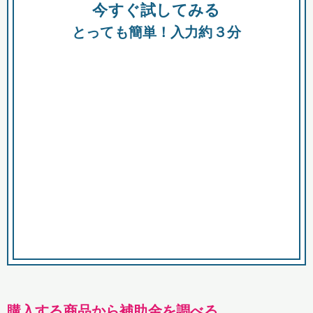
今すぐ試してみる
種類
都
補助金
とっても簡単！入力約３分
助成金
融資
出資
公募期間
市
募集中のみ
購入する商品・サービス
商品で絞り込む
対象経費で絞り込む
キーワード
購入する商品から補助金を調べる