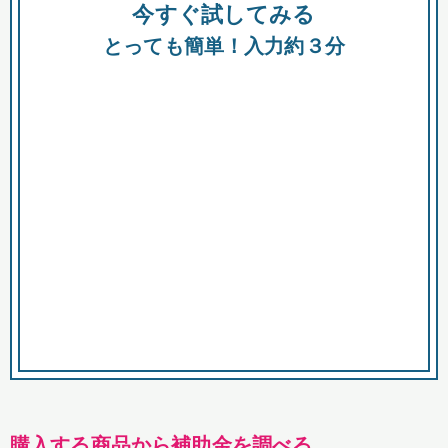
今すぐ試してみる
種類
都
補助金
とっても簡単！入力約３分
助成金
融資
出資
公募期間
市
募集中のみ
購入する商品・サービス
商品で絞り込む
対象経費で絞り込む
キーワード
購入する商品から補助金を調べる