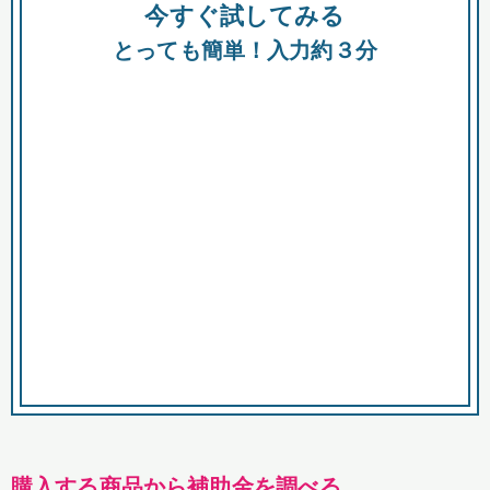
今すぐ試してみる
種類
都
補助金
とっても簡単！入力約３分
助成金
融資
出資
公募期間
市
募集中のみ
購入する商品・サービス
商品で絞り込む
対象経費で絞り込む
キーワード
購入する商品から補助金を調べる