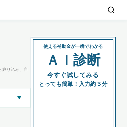
使える補助金が一瞬でわかる
会社
ＡＩ診断
所在
ら絞り込み、自
今すぐ試してみる
都道府
とっても簡単！入力約３分
▶
市区町