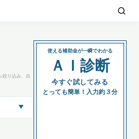
使える補助金が一瞬でわかる
会社
ＡＩ診断
所在
ら絞り込み、自
今すぐ試してみる
都道府
とっても簡単！入力約３分
▶
市区町