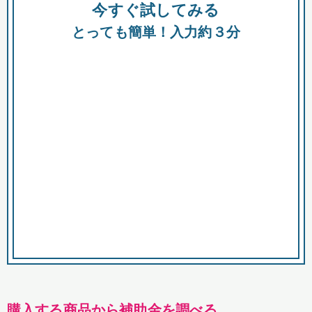
今すぐ試してみる
種類
都
補助金
とっても簡単！入力約３分
助成金
融資
出資
公募期間
市
募集中のみ
購入する商品・サービス
商品で絞り込む
対象経費で絞り込む
キーワード
購入する商品から補助金を調べる