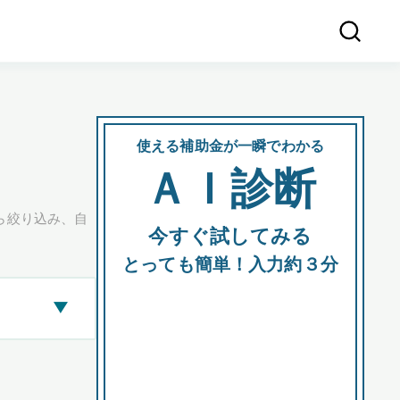
使える補助金が一瞬でわかる
会社
ＡＩ診断
所在
ら絞り込み、自
今すぐ試してみる
都道府
とっても簡単！入力約３分
▶
市区町