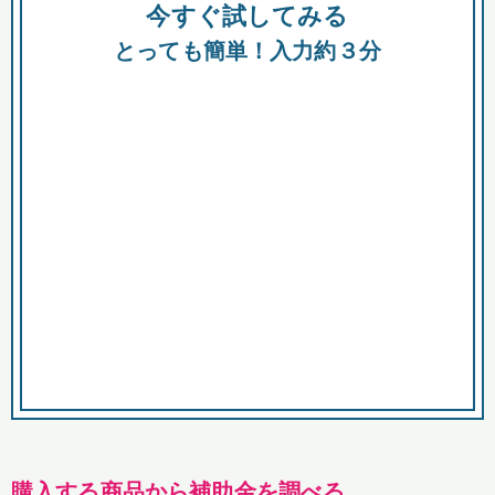
今すぐ試してみる
種類
都
補助金
とっても簡単！入力約３分
助成金
融資
出資
公募期間
市
募集中のみ
購入する商品・サービス
商品で絞り込む
対象経費で絞り込む
キーワード
購入する商品から補助金を調べる