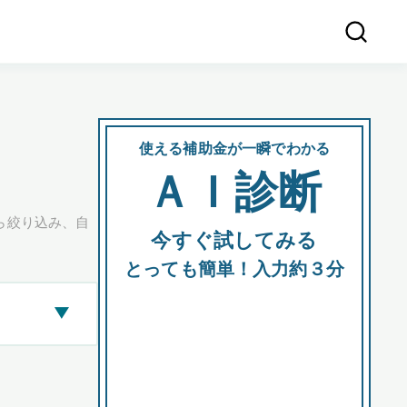
使える補助金が一瞬でわかる
会社
ＡＩ診断
所在
ら絞り込み、自
今すぐ試してみる
都道府
とっても簡単！入力約３分
▶
市区町