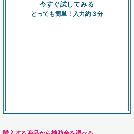
今すぐ試してみる
種類
都
補助金
とっても簡単！入力約３分
助成金
融資
出資
公募期間
市
募集中のみ
購入する商品・サービス
商品で絞り込む
対象経費で絞り込む
キーワード
購入する商品から補助金を調べる