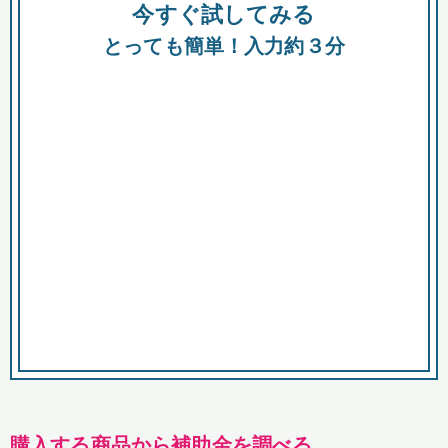
今すぐ試してみる
種類
都
補助金
とっても簡単！入力約３分
助成金
融資
出資
公募期間
市
募集中のみ
購入する商品・サービス
商品で絞り込む
対象経費で絞り込む
キーワード
購入する商品から補助金を調べる