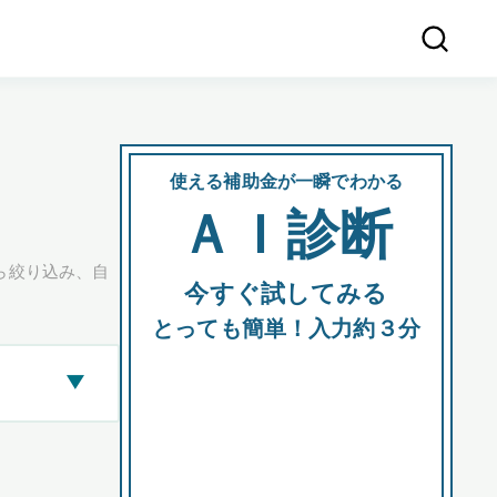
使える補助金が一瞬でわかる
会社
ＡＩ診断
所在
ら絞り込み、自
今すぐ試してみる
都道府
とっても簡単！入力約３分
▶
市区町