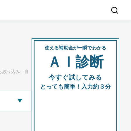
使える補助金が一瞬でわかる
会社
ＡＩ診断
所在
ら絞り込み、自
今すぐ試してみる
都道府
とっても簡単！入力約３分
▶
市区町