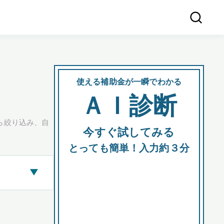
使える補助金が一瞬でわかる
会社
ＡＩ診断
所在
ら絞り込み、自
今すぐ試してみる
都道府
とっても簡単！入力約３分
▶
市区町