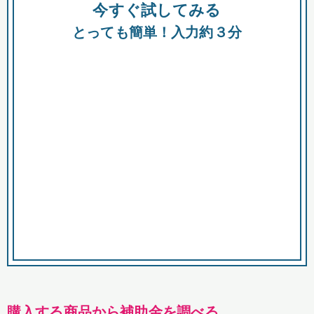
今すぐ試してみる
種類
都
補助金
とっても簡単！入力約３分
助成金
融資
出資
公募期間
市
募集中のみ
購入する商品・サービス
商品で絞り込む
対象経費で絞り込む
キーワード
購入する商品から補助金を調べる