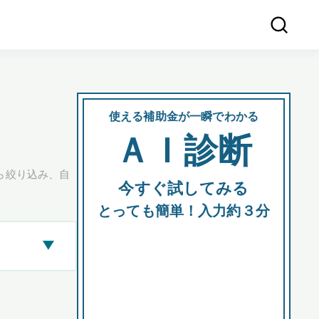
使える補助金が一瞬でわかる
会社
ＡＩ診断
所在
ら絞り込み、自
今すぐ試してみる
都道府
とっても簡単！入力約３分
▶
市区町