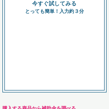
今すぐ試してみる
種類
都
補助金
とっても簡単！入力約３分
助成金
融資
出資
公募期間
市
募集中のみ
購入する商品・サービス
商品で絞り込む
対象経費で絞り込む
キーワード
購入する商品から補助金を調べる