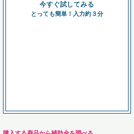
今すぐ試してみる
種類
都
補助金
とっても簡単！入力約３分
助成金
融資
出資
公募期間
市
募集中のみ
購入する商品・サービス
商品で絞り込む
対象経費で絞り込む
キーワード
購入する商品から補助金を調べる