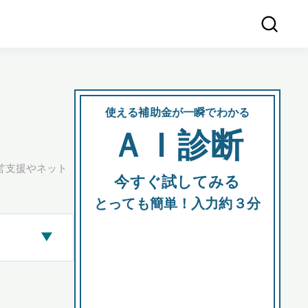
使える補助金が一瞬でわかる
会社
ＡＩ診断
所在
営支援やネット
今すぐ試してみる
都道府
とっても簡単！入力約３分
▶
市区町