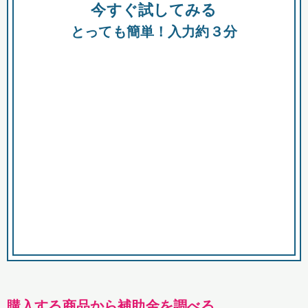
今すぐ試してみる
種類
都
補助金
とっても簡単！入力約３分
助成金
融資
出資
公募期間
市
募集中のみ
購入する商品・サービス
商品で絞り込む
対象経費で絞り込む
キーワード
購入する商品から補助金を調べる