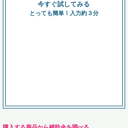
今すぐ試してみる
種類
都
補助金
とっても簡単！入力約３分
助成金
融資
出資
公募期間
市
募集中のみ
購入する商品・サービス
商品で絞り込む
対象経費で絞り込む
キーワード
購入する商品から補助金を調べる