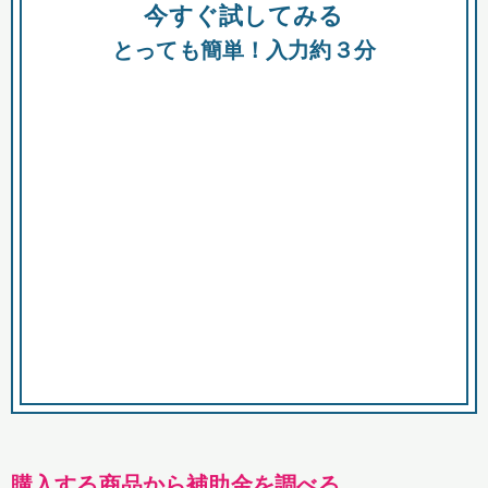
今すぐ試してみる
種類
都
補助金
とっても簡単！入力約３分
助成金
融資
出資
公募期間
市
募集中のみ
購入する商品・サービス
商品で絞り込む
対象経費で絞り込む
キーワード
購入する商品から補助金を調べる