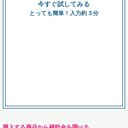
今すぐ試してみる
種類
都
補助金
とっても簡単！入力約３分
助成金
融資
出資
公募期間
市
募集中のみ
購入する商品・サービス
商品で絞り込む
対象経費で絞り込む
キーワード
購入する商品から補助金を調べる