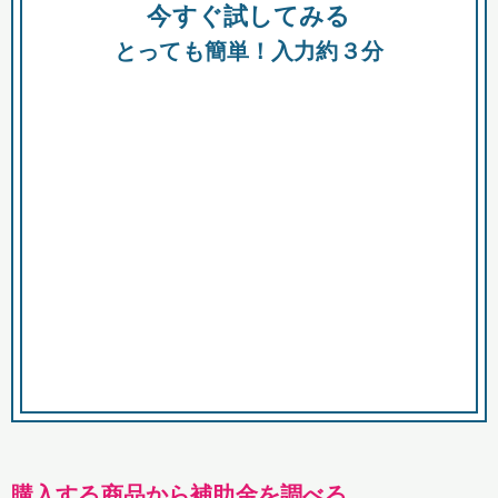
今すぐ試してみる
種類
都
補助金
とっても簡単！入力約３分
助成金
融資
出資
公募期間
市
募集中のみ
購入する商品・サービス
商品で絞り込む
対象経費で絞り込む
キーワード
購入する商品から補助金を調べる