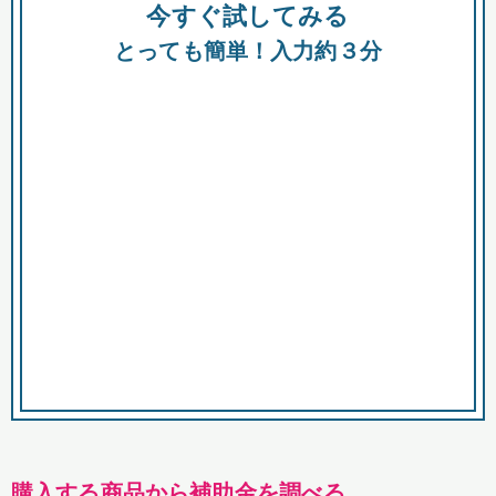
今すぐ試してみる
種類
都
補助金
とっても簡単！入力約３分
助成金
融資
出資
公募期間
市
募集中のみ
購入する商品・サービス
商品で絞り込む
対象経費で絞り込む
キーワード
購入する商品から補助金を調べる