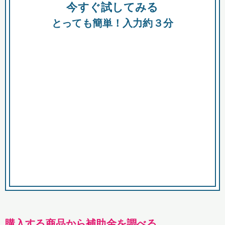
今すぐ試してみる
種類
都
補助金
とっても簡単！入力約３分
助成金
融資
出資
公募期間
市
募集中のみ
購入する商品・サービス
商品で絞り込む
対象経費で絞り込む
キーワード
購入する商品から補助金を調べる