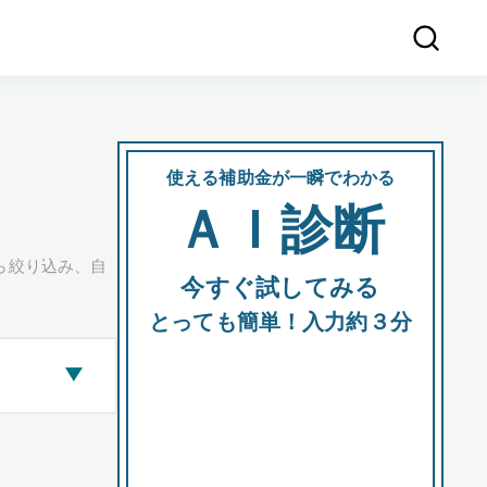
使える補助金が一瞬でわかる
会社
ＡＩ診断
所在
ら絞り込み、自
今すぐ試してみる
都道府
とっても簡単！入力約３分
▶
市区町