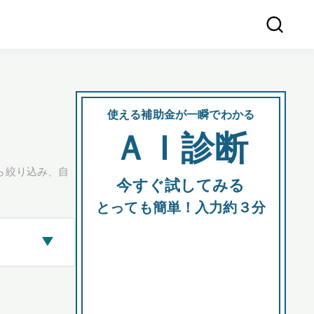
使える補助金が一瞬でわかる
会社
ＡＩ診断
所在
ら絞り込み、自
今すぐ試してみる
都道府
とっても簡単！入力約３分
▶
市区町