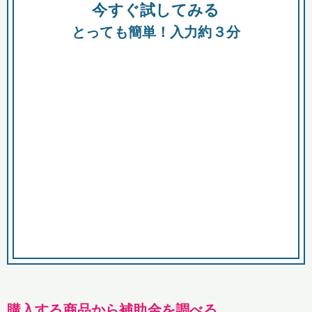
今すぐ試してみる
種類
都
補助金
とっても簡単！入力約３分
助成金
融資
出資
公募期間
市
募集中のみ
購入する商品・サービス
商品で絞り込む
対象経費で絞り込む
キーワード
購入する商品から補助金を調べる