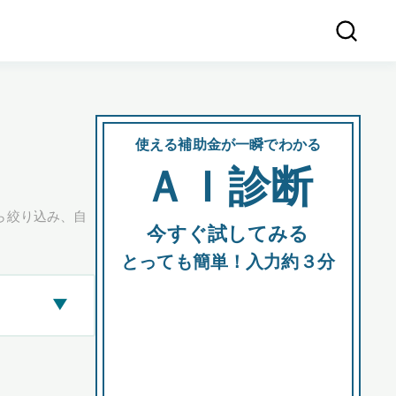
使える補助金が一瞬でわかる
会社
ＡＩ診断
所在
ら絞り込み、自
今すぐ試してみる
都道府
とっても簡単！入力約３分
▶
市区町