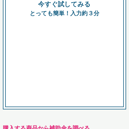
今すぐ試してみる
種類
都
補助金
とっても簡単！入力約３分
助成金
融資
出資
公募期間
市
募集中のみ
購入する商品・サービス
商品で絞り込む
対象経費で絞り込む
キーワード
購入する商品から補助金を調べる