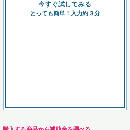
今すぐ試してみる
種類
都
補助金
とっても簡単！入力約３分
助成金
融資
出資
公募期間
市
募集中のみ
購入する商品・サービス
商品で絞り込む
対象経費で絞り込む
キーワード
購入する商品から補助金を調べる