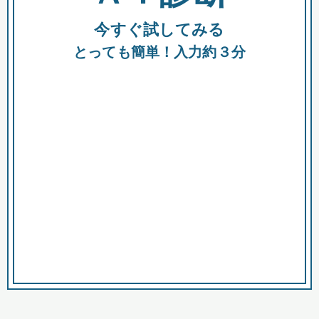
今すぐ試してみる
種類
都
補助金
とっても簡単！入力約３分
助成金
融資
出資
公募期間
市
募集中のみ
購入する商品・サービス
商品で絞り込む
対象経費で絞り込む
キーワード