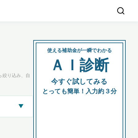
使える補助金が一瞬でわかる
会社
ＡＩ診断
所在
ら絞り込み、自
今すぐ試してみる
都道府
とっても簡単！入力約３分
▶
市区町