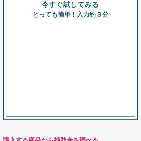
今すぐ試してみる
種類
都
補助金
とっても簡単！入力約３分
助成金
融資
出資
公募期間
市
募集中のみ
購入する商品・サービス
商品で絞り込む
対象経費で絞り込む
キーワード
購入する商品から補助金を調べる