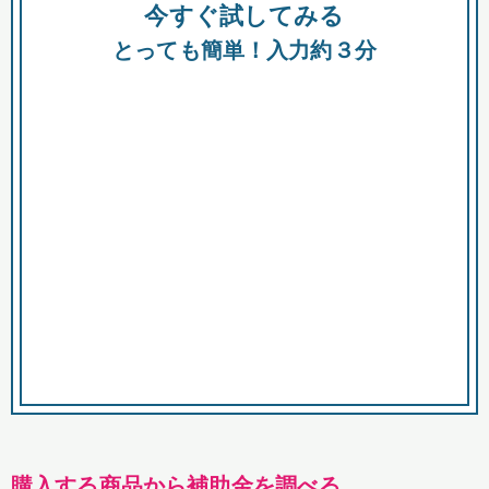
今すぐ試してみる
種類
都
補助金
とっても簡単！入力約３分
助成金
融資
出資
公募期間
市
募集中のみ
購入する商品・サービス
商品で絞り込む
対象経費で絞り込む
キーワード
購入する商品から補助金を調べる