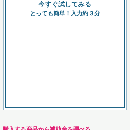
今すぐ試してみる
種類
都
補助金
とっても簡単！入力約３分
助成金
融資
出資
公募期間
市
募集中のみ
購入する商品・サービス
商品で絞り込む
対象経費で絞り込む
キーワード
購入する商品から補助金を調べる