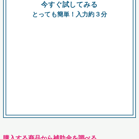
今すぐ試してみる
種類
都
補助金
とっても簡単！入力約３分
助成金
融資
出資
公募期間
市
募集中のみ
購入する商品・サービス
商品で絞り込む
対象経費で絞り込む
キーワード
購入する商品から補助金を調べる