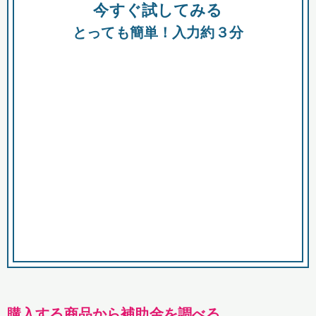
今すぐ試してみる
種類
都
補助金
とっても簡単！入力約３分
助成金
融資
出資
公募期間
市
募集中のみ
購入する商品・サービス
商品で絞り込む
対象経費で絞り込む
キーワード
購入する商品から補助金を調べる