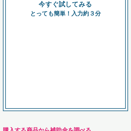
今すぐ試してみる
種類
都
補助金
とっても簡単！入力約３分
助成金
融資
出資
公募期間
市
募集中のみ
購入する商品・サービス
商品で絞り込む
対象経費で絞り込む
キーワード
購入する商品から補助金を調べる