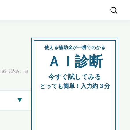
使える補助金が一瞬でわかる
会社
ＡＩ診断
所在
ら絞り込み、自
今すぐ試してみる
都道府
とっても簡単！入力約３分
▶
市区町